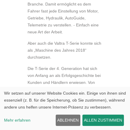
Branche. Damit ermöglicht es dem
Fahrer fast jede Einstellung von Motor,
Getriebe, Hydraulik, AutoGuide,
Telemetrie zu verstellen. - Einfach eine
neue Art der Arbeit.
Aber auch die
Valtra T-Serie
konnte sich
als
„Maschine des Jahres 2018“
durchsetzen.
Die T-Serie der 4. Generation hat sich
von Anfang an als Erfolgsgeschichte bei
Kunden und Händlern erwiesen. Von
155 bis 251 PS bietet die T-Serie sechs
Wir setzen auf unserer Website Cookies ein. Einige von ihnen sind
Leistungsstufen, vier Getriebe- und
essenziell (z. B. für die Speicherung, ob Sie zustimmen), während
Hydraulikkombinationen und einen
andere uns helfen unsere Internet-Präsenz zu verbessern.
zuverlässigen AGCO Power-Motor. Die
T-Serie steht für höchsten Komfort,
Mehr erfahren
ABLEHNEN
ALLEN ZUSTIMMEN
Langlebigkeit, Vielseitigkeit und